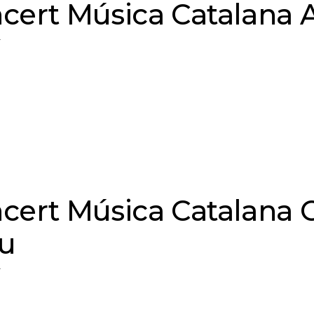
cert Música Catalana A
T
cert Música Catalana C
iu
T