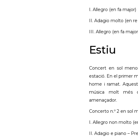
I. Allegro (en fa major)
II. Adagio molto (en r
III. Allegro (en fa major
Estiu
Concert en sol menor
estació. En el primer m
home i ramat. Aquest
música molt més co
amenaçador.
Concerto n.º 2 en sol m
I. Allegro non molto (
II. Adagio e piano – Pr