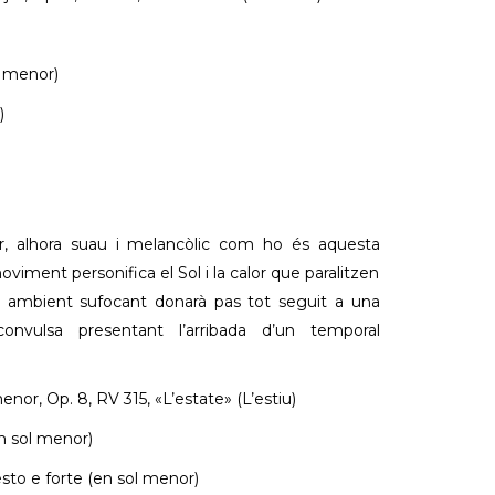
e menor)
)
, alhora suau i melancòlic com ho és aquesta
oviment personifica el Sol i la calor que paralitzen
 ambient sufocant donarà pas tot seguit a una
nvulsa presentant l’arribada d’un temporal
enor, Op. 8, RV 315, «L’estate» (L’estiu)
en sol menor)
esto e forte (en sol menor)