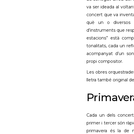
va ser ideada al voltan
concert que va inventa
què un o diversos i
d’instruments que resp
estacions” està comp
tonalitats, cada un refl
acompanyat d’un son
propi compositor.
Les obres orquestrades
lletra també original 
Primaver
Cada un dels concerts
primer i tercer són ràpi
primavera és la de m