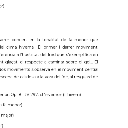
or)
 darrer concert en la tonalitat de fa menor que
del clima hivernal. El primer i darrer moviment,
erència a l’hostilitat del fred que s’exemplifica en
ent glaçat, el respecte a caminar sobre el gel… El
dos moviments s’observa en el moviment central
scena de calidesa a la vora del foc, al resguard de
nor, Op. 8, RV 297, «L’inverno» (L’hivern)
en fa menor)
 major)
r)