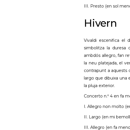
III. Presto (en sol men
Hivern
Vivaldi escenifica el
simbolitza la duresa 
ambdós allegro, fan ref
la neu platejada, el v
contrapunt a aquests 
largo que dibuixa una e
la pluja exterior.
Concerto n.º 4 en fa me
I. Allegro non molto (
II. Largo (en mi bemoll
III. Allegro (en fa meno