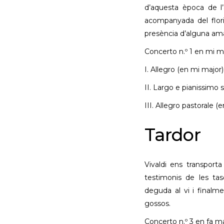
d’aquesta època de l’
acompanyada del florim
presència d’alguna am
Concerto n.º 1 en mi m
I. Allegro (en mi major)
II. Largo e pianissimo
III. Allegro pastorale (
Tardor
Vivaldi ens transport
testimonis de les ta
deguda al vi i finalm
gossos.
Concerto n.º 3 en fa ma