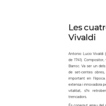
Les cuatr
Vivaldi
Antonio Lucio Vivaldi 
de 1741). Compositor, v
Barroc. Va ser un del
de set-centes obres,
important en l’època
extensa i innovadora p
vitalitat, s’hi retr
trencadors.
És conegut arreu del 