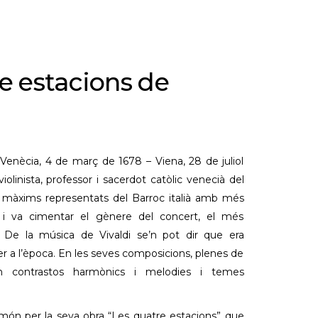
e estacions de
(Venècia, 4 de març de 1678 – Viena, 28 de juliol
iolinista, professor i sacerdot catòlic venecià del
s màxims representats del Barroc italià amb més
 i va cimentar el gènere del concert, el més
. De la música de Vivaldi se’n pot dir que era
er a l’època. En les seves composicions, plenes de
oben contrastos harmònics i melodies i temes
món per la seva obra “Les quatre estacions” que